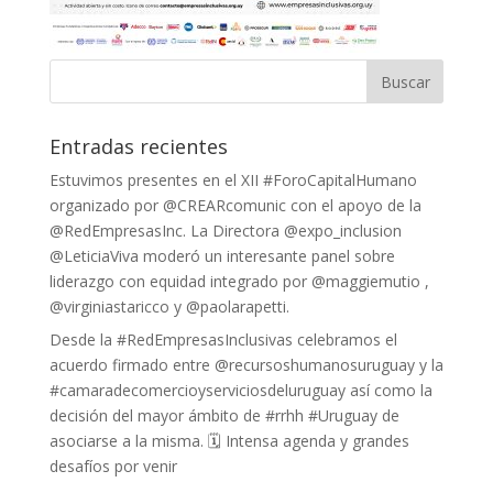
Entradas recientes
Estuvimos presentes en el XII #ForoCapitalHumano
organizado por @CREARcomunic con el apoyo de la
@RedEmpresasInc. La Directora @expo_inclusion
@LeticiaViva moderó un interesante panel sobre
liderazgo con equidad integrado por @maggiemutio ,
@virginiastaricco y @paolarapetti.
Desde la #RedEmpresasInclusivas celebramos el
acuerdo firmado entre @recursoshumanosuruguay y la
#camaradecomercioyserviciosdeluruguay así como la
decisión del mayor ámbito de #rrhh #Uruguay de
asociarse a la misma. 🗓 Intensa agenda y grandes
desafíos por venir