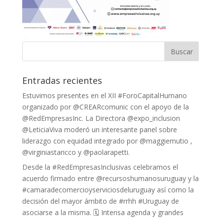
Entradas recientes
Estuvimos presentes en el XII #ForoCapitalHumano
organizado por @CREARcomunic con el apoyo de la
@RedEmpresasInc. La Directora @expo_inclusion
@LeticiaViva moderó un interesante panel sobre
liderazgo con equidad integrado por @maggiemutio ,
@virginiastaricco y @paolarapetti.
Desde la #RedEmpresasInclusivas celebramos el
acuerdo firmado entre @recursoshumanosuruguay y la
#camaradecomercioyserviciosdeluruguay así como la
decisión del mayor ámbito de #rrhh #Uruguay de
asociarse a la misma. 🗓 Intensa agenda y grandes