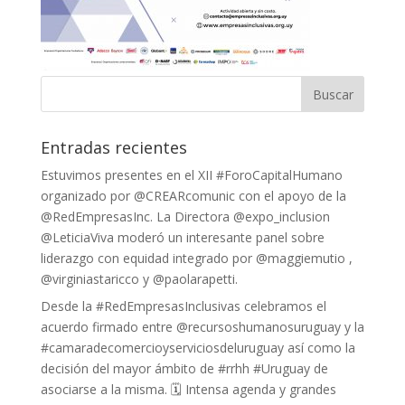
Entradas recientes
Estuvimos presentes en el XII #ForoCapitalHumano
organizado por @CREARcomunic con el apoyo de la
@RedEmpresasInc. La Directora @expo_inclusion
@LeticiaViva moderó un interesante panel sobre
liderazgo con equidad integrado por @maggiemutio ,
@virginiastaricco y @paolarapetti.
Desde la #RedEmpresasInclusivas celebramos el
acuerdo firmado entre @recursoshumanosuruguay y la
#camaradecomercioyserviciosdeluruguay así como la
decisión del mayor ámbito de #rrhh #Uruguay de
asociarse a la misma. 🗓 Intensa agenda y grandes