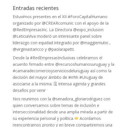
Entradas recientes
Estuvimos presentes en el XII #ForoCapitalHumano
organizado por @CREARcomunic con el apoyo de la
@RedEmpresasInc. La Directora @expo_inclusion
@LeticiaViva moderó un interesante panel sobre
liderazgo con equidad integrado por @maggiemutio ,
@virginiastaricco y @paolarapetti.
Desde la #RedEmpresasInclusivas celebramos el
acuerdo firmado entre @recursoshumanosuruguay y la
#camaradecomercioyserviciosdeluruguay así como la
decisión del mayor ámbito de #rrhh #Uruguay de
asociarse a la misma. 🗓 Intensa agenda y grandes
desafíos por venir
Nos reunimos con la @senadora_gloriarodriguez con
quien conversamos sobre temas de inclusión e
interseccionalidad desde una amplia mirada a partir de
su experiencia personal y política.
Acordamos
reencontrarnos pronto y en breve compartiremos una