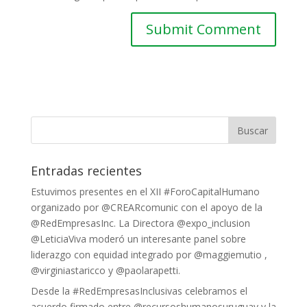
Entradas recientes
Estuvimos presentes en el XII #ForoCapitalHumano
organizado por @CREARcomunic con el apoyo de la
@RedEmpresasInc. La Directora @expo_inclusion
@LeticiaViva moderó un interesante panel sobre
liderazgo con equidad integrado por @maggiemutio ,
@virginiastaricco y @paolarapetti.
Desde la #RedEmpresasInclusivas celebramos el
acuerdo firmado entre @recursoshumanosuruguay y la