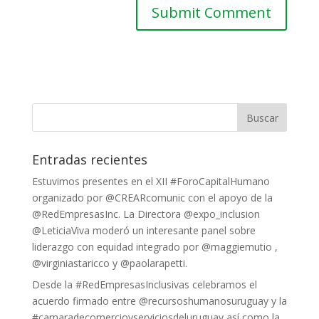
Entradas recientes
Estuvimos presentes en el XII #ForoCapitalHumano
organizado por @CREARcomunic con el apoyo de la
@RedEmpresasInc. La Directora @expo_inclusion
@LeticiaViva moderó un interesante panel sobre
liderazgo con equidad integrado por @maggiemutio ,
@virginiastaricco y @paolarapetti.
Desde la #RedEmpresasInclusivas celebramos el
acuerdo firmado entre @recursoshumanosuruguay y la
#camaradecomercioyserviciosdeluruguay así como la