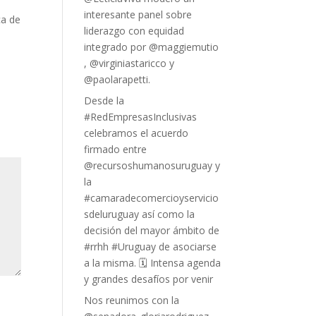
interesante panel sobre
liderazgo con equidad
integrado por @maggiemutio
, @virginiastaricco y
@paolarapetti.
Desde la
#RedEmpresasInclusivas
celebramos el acuerdo
firmado entre
@recursoshumanosuruguay y
la
#camaradecomercioyservicio
sdeluruguay así como la
decisión del mayor ámbito de
#rrhh #Uruguay de asociarse
a la misma. 🗓 Intensa agenda
y grandes desafíos por venir
Nos reunimos con la