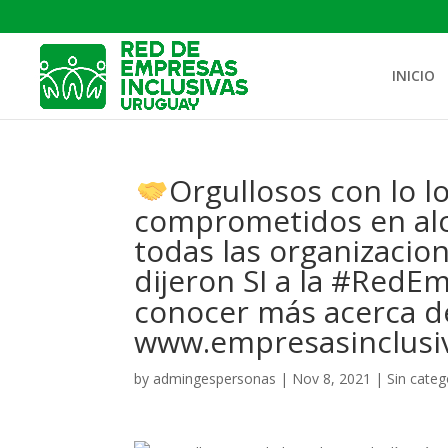
INICIO
Orgullosos con lo l
comprometidos en alca
todas las organizaci
dijeron SI a la #RedE
conocer más acerca d
www.empresasinclusiv
by
admingespersonas
|
Nov 8, 2021
|
Sin categ