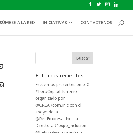
SÚMESE A LA RED
INICIATIVAS
CONTÁCTENOS
a
Entradas recientes
 a
Estuvimos presentes en el XII
#ForoCapitalHumano
organizado por
@CREARcomunic con el
apoyo de la
@RedEmpresasInc. La
Directora @expo_inclusion
@LeticiaViva moderó un